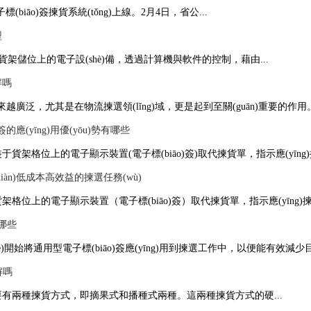
o)簽揀貨系統(tǒng)上線。2月4日，省公...
型
貨架儲位上的電子設(shè)備，透過計算機與軟件的控制，藉由...
解嗎
g)用越來越廣泛，尤其是在物流揀選領(lǐng)域，更是起到至關(guān)重要的作用
)簽的應(yīng)用優(yōu)勢有哪些
串裝于貨架格位上的電子顯示裝置(電子標(biāo)簽)取代揀貨單，指示應(yīng)
xiàn)低成本高效益的揀選任務(wù)
貨架格位上的電子顯示裝置（電子標(biāo)簽）取代揀貨單，指示應(yīng)
哪些
(yè)開始將通用型電子標(biāo)簽應(yīng)用到揀選工作中，以便能有效減少目
解嗎
ǒng)主要有兩種揀貨方式，即摘果式和播種式兩種。這兩種揀貨方式的硬...