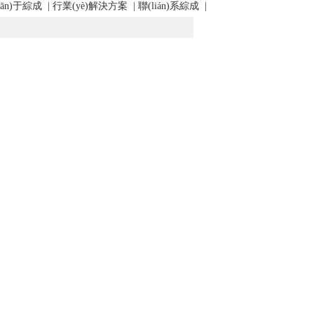
uān)于綜成 |
行業(yè)解決方案 |
聯(lián)系綜成 |