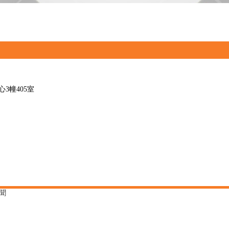
心3幢405室
新聞