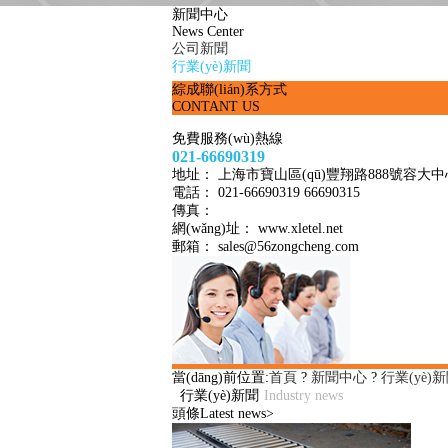
新聞中心
News Center
公司新聞
行業(yè)新聞
綜成聯(lián)系方式
CONTANT US
免費服務(wù)熱線
021-66690319
地址： 上海市寶山區(qū)豐翔路888號容大中
電話： 021-66690319 66690315
傳真：
網(wǎng)址： www.xletel.net
郵箱： sales@56zongcheng.com
當(dāng)前位置:
首頁
?
新聞中心
?
行業(yè)
行業(yè)新聞
Industry news
頭條Latest news>