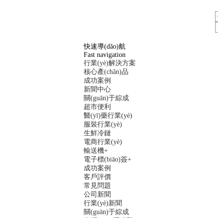
快速導(dǎo)航
Fast navigation
行業(yè)解決方案
核心產(chǎn)品
成功案例
新聞中心
關(guān)于綜成
超市便利
醫(yī)藥行業(yè)
服裝行業(yè)
生鮮冷鏈
電商行業(yè)
輸送機+
電子標(biāo)簽+
成功案例
客戶評價
常見問題
公司新聞
行業(yè)新聞
關(guān)于綜成