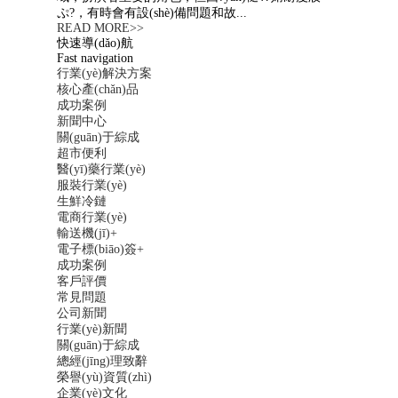
ぷ?，有時會有設(shè)備問題和故...
READ MORE>>
快速導(dǎo)航
Fast navigation
行業(yè)解決方案
核心產(chǎn)品
成功案例
新聞中心
關(guān)于綜成
超市便利
醫(yī)藥行業(yè)
服裝行業(yè)
生鮮冷鏈
電商行業(yè)
輸送機(jī)+
電子標(biāo)簽+
成功案例
客戶評價
常見問題
公司新聞
行業(yè)新聞
關(guān)于綜成
總經(jīng)理致辭
榮譽(yù)資質(zhì)
企業(yè)文化