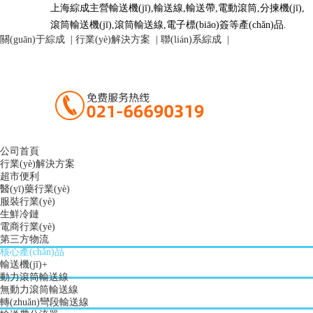
上海綜成主營輸送機(jī),輸送線,輸送帶,電動滾筒,分揀機(jī),
滾筒輸送機(jī),滾筒輸送線,電子標(biāo)簽等產(chǎn)品.
關(guān)于綜成 |
行業(yè)解決方案 |
聯(lián)系綜成 |
公司首頁
行業(yè)解決方案
超市便利
醫(yī)藥行業(yè)
服裝行業(yè)
生鮮冷鏈
電商行業(yè)
第三方物流
核心產(chǎn)品
輸送機(jī)+
動力滾筒輸送線
無動力滾筒輸送線
轉(zhuǎn)彎段輸送線