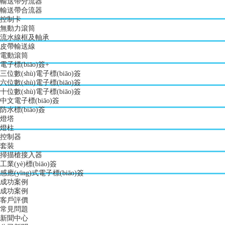
輸送帶分流器
輸送帶合流器
控制卡
無動力滾筒
流水線框及軸承
皮帶輸送線
電動滾筒
電子標(biāo)簽+
三位數(shù)電子標(biāo)簽
六位數(shù)電子標(biāo)簽
十位數(shù)電子標(biāo)簽
中文電子標(biāo)簽
防水標(biāo)簽
燈塔
燈柱
控制器
套裝
掃描槍接入器
工業(yè)標(biāo)簽
感應(yīng)式電子標(biāo)簽
成功案例
成功案例
客戶評價
常見問題
新聞中心