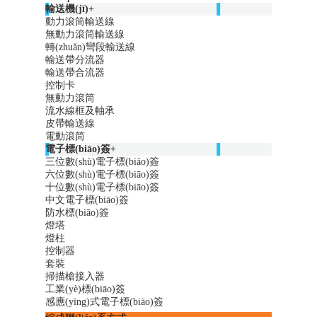
輸送機(jī)+
動力滾筒輸送線
無動力滾筒輸送線
轉(zhuǎn)彎段輸送線
輸送帶分流器
輸送帶合流器
控制卡
無動力滾筒
流水線框及軸承
皮帶輸送線
電動滾筒
電子標(biāo)簽+
三位數(shù)電子標(biāo)簽
六位數(shù)電子標(biāo)簽
十位數(shù)電子標(biāo)簽
中文電子標(biāo)簽
防水標(biāo)簽
燈塔
燈柱
控制器
套裝
掃描槍接入器
工業(yè)標(biāo)簽
感應(yīng)式電子標(biāo)簽
1
2
3
4