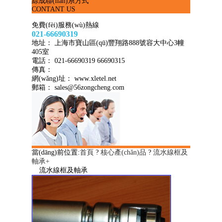
綜成聯(lián)系方式
CONTANT US
免費(fèi)服務(wù)熱線
021-66690319
地址： 上海市寶山區(qū)豐翔路888號容大中心3幢
405室
電話： 021-66690319 66690315
傳真：
網(wǎng)址： www.xletel.net
郵箱： sales@56zongcheng.com
當(dāng)前位置:
首頁
?
核心產(chǎn)品
?
流水線框及
軸承+
流水線框及軸承