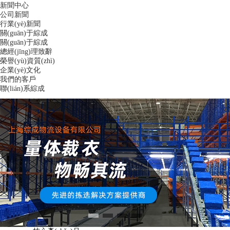
新聞中心
公司新聞
行業(yè)新聞
關(guān)于綜成
關(guān)于綜成
總經(jīng)理致辭
榮譽(yù)資質(zhì)
企業(yè)文化
我們的客戶
聯(lián)系綜成