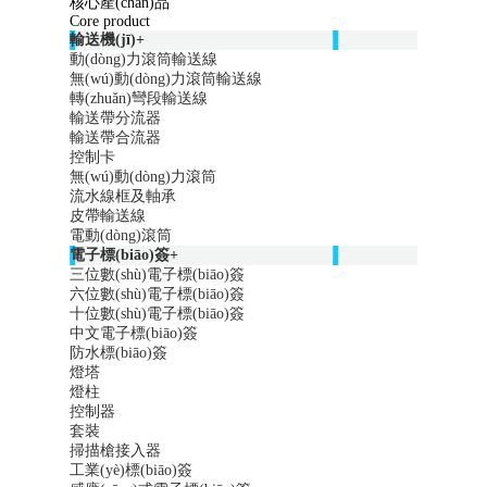
核心產(chǎn)品
Core product
輸送機(jī)+
動(dòng)力滾筒輸送線
無(wú)動(dòng)力滾筒輸送線
轉(zhuǎn)彎段輸送線
輸送帶分流器
輸送帶合流器
控制卡
無(wú)動(dòng)力滾筒
流水線框及軸承
皮帶輸送線
電動(dòng)滾筒
電子標(biāo)簽+
三位數(shù)電子標(biāo)簽
六位數(shù)電子標(biāo)簽
十位數(shù)電子標(biāo)簽
中文電子標(biāo)簽
防水標(biāo)簽
燈塔
燈柱
控制器
套裝
掃描槍接入器
工業(yè)標(biāo)簽