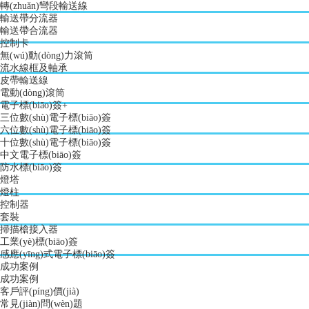
轉(zhuǎn)彎段輸送線
輸送帶分流器
輸送帶合流器
控制卡
無(wú)動(dòng)力滾筒
流水線框及軸承
皮帶輸送線
電動(dòng)滾筒
電子標(biāo)簽+
三位數(shù)電子標(biāo)簽
六位數(shù)電子標(biāo)簽
十位數(shù)電子標(biāo)簽
中文電子標(biāo)簽
防水標(biāo)簽
燈塔
燈柱
控制器
套裝
掃描槍接入器
工業(yè)標(biāo)簽
感應(yīng)式電子標(biāo)簽
成功案例
成功案例
客戶評(píng)價(jià)
常見(jiàn)問(wèn)題