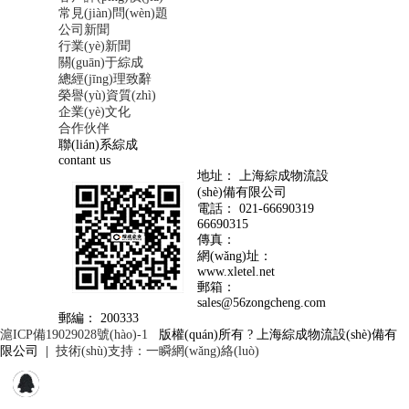
常見(jiàn)問(wèn)題
公司新聞
行業(yè)新聞
關(guān)于綜成
總經(jīng)理致辭
榮譽(yù)資質(zhì)
企業(yè)文化
合作伙伴
聯(lián)系綜成
contant us
地址： 上海綜成物流設
(shè)備有限公司
電話： 021-66690319
66690315
傳真：
網(wǎng)址：
www.xletel.net
郵箱：
sales@56zongcheng.com
郵編： 200333
滬ICP備19029028號(hào)-1
版權(quán)所有 ? 上海綜成物流設(shè)備有
限公司 |
技術(shù)支持：一瞬網(wǎng)絡(luò)