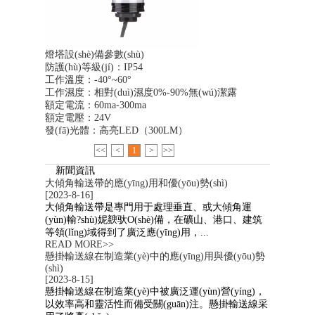
燈塔
設(shè)備參數(shù)
防護(hù)等級(jí)：IP54
工作溫度：-40°~60°
工作濕度：相對(duì)濕度0%-90%無(wú)潔露
額定電流：60ma-300ma
額定電壓：24V
發(fā)光體：高亮LED（300LM）
<<
<
1
>
>>
新聞資訊
大傾角輸送帶的應(yīng)用和優(yōu)勢(shì)
[2023-8-16]
大傾角輸送帶是專門用于處理垂直、或大傾角運
(yùn)輸?shù)妮斔驮O(shè)備，在礦山、港口、建筑
等領(lǐng)域得到了廣泛應(yīng)用，...
READ MORE>>
懸掛輸送線在制造業(yè)中的應(yīng)用與優(yōu)勢
(shì)
[2023-8-15]
懸掛輸送線在制造業(yè)中被廣泛運(yùn)營(yíng)，
以效率高和靈活性而備受關(guān)注。懸掛輸送線采