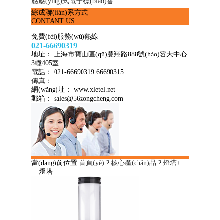
感應(yīng)式電子標(biāo)簽
1
2
3
4
綜成聯(lián)系方式
CONTANT US
免費(fèi)服務(wù)熱線
021-66690319
地址： 上海市寶山區(qū)豐翔路888號(hào)容大中心
3幢405室
電話： 021-66690319 66690315
傳真：
網(wǎng)址： www.xletel.net
郵箱： sales@56zongcheng.com
當(dāng)前位置:
首頁(yè)
?
核心產(chǎn)品
?
燈塔+
燈塔