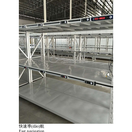
快速導(dǎo)航
Fast navigation