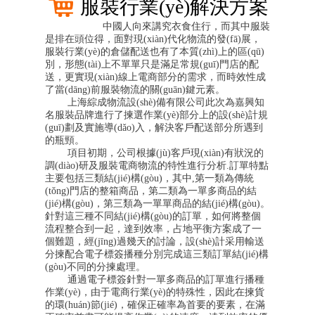
服裝行業(yè)解決方案
中國人向來講究衣食住行，而其中服裝
是排在頭位得，面對現(xiàn)代化物流的發(fā)展，
服裝行業(yè)的倉儲配送也有了本質(zhì)上的區(qū)
別，形態(tài)上不單單只是滿足常規(guī)門店的配
送，更實現(xiàn)線上電商部分的需求，而時效性成
了當(dāng)前服裝物流的關(guān)鍵元素。
上海綜成物流設(shè)備有限公司此次為嘉興知
名服裝品牌進行了揀選作業(yè)部分上的設(shè)計規
(guī)劃及實施導(dǎo)入，解決客戶配送部分所遇到
的瓶頸。
項目初期，公司根據(jù)客戶現(xiàn)有狀況的
調(diào)研及服裝電商物流的特性進行分析
.
訂單特點
主要包括三類結(jié)構(gòu)，其中
,
第一類為傳統
(tǒng)門店的整箱商品，第二類為一單多商品的結
(jié)構(gòu)，第三類為一單單商品的結(jié)構(gòu)。
針對這三種不同結(jié)構(gòu)的訂單，如何將整個
流程整合到一起，達到效率，占地平衡方案成了一
個難題，經(jīng)過幾天的討論，設(shè)計采用輸送
分揀配合電子標簽播種分別完成這三類訂單結(jié)構
(gòu)不同的分揀處理。
通過電子標簽針對一單多商品的訂單進行播種
作業(yè)，由于電商行業(yè)的特殊性，因此在揀貨
的環(huán)節(jié)，確保正確率為首要的要素，在滿