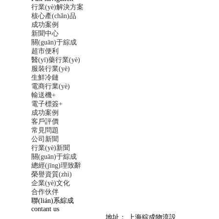
行業(yè)解決方案
核心產(chǎn)品
成功案例
新聞中心
關(guān)于綜成
超市便利
醫(yī)藥行業(yè)
服裝行業(yè)
生鮮冷鏈
電商行業(yè)
輸送機+
電子標簽+
成功案例
客戶評價
常見問題
公司新聞
行業(yè)新聞
關(guān)于綜成
總經(jīng)理致辭
榮譽資質(zhì)
企業(yè)文化
合作伙伴
聯(lián)系綜成
contant us
地址： 上海綜成物流設